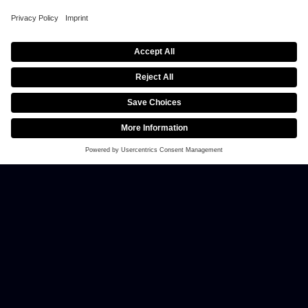
Results
Nagrody
Nagrody
Thank you for watching
pieniężne
klubowe
Natus Vincere